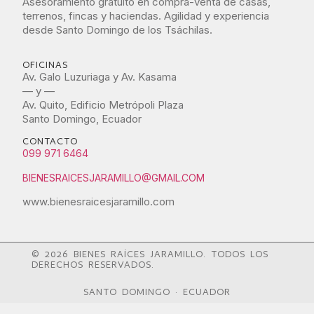
Asesoramiento gratuito en compra-venta de casas,
terrenos, fincas y haciendas. Agilidad y experiencia
desde Santo Domingo de los Tsáchilas.
OFICINAS
Av. Galo Luzuriaga y Av. Kasama
— y —
Av. Quito, Edificio Metrópoli Plaza
Santo Domingo, Ecuador
CONTACTO
099 971 6464
BIENESRAICESJARAMILLO@GMAIL.COM
www.bienesraicesjaramillo.com
© 2026 BIENES RAÍCES JARAMILLO. TODOS LOS
DERECHOS RESERVADOS.
SANTO DOMINGO · ECUADOR